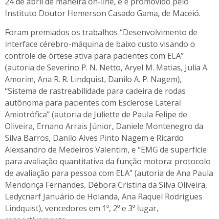
24 de abril de maneira on-line, e é promovido pelo
Instituto Doutor Hemerson Casado Gama, de Maceió.
Foram premiados os trabalhos “Desenvolvimento de
interface cérebro-máquina de baixo custo visando o
controle de órtese ativa para pacientes com ELA”
(autoria de Severino P. N. Netto, Aryel M. Matias, Julia A.
Amorim, Ana R. R. Lindquist, Danilo A. P. Nagem),
“Sistema de rastreabilidade para cadeira de rodas
autônoma para pacientes com Esclerose Lateral
Amiotrófica” (autoria de Juliette de Paula Felipe de
Oliveira, Ernano Arrais Júnior, Daniele Montenegro da
Silva Barros, Danilo Alves Pinto Nagem e Ricardo
Alexsandro de Medeiros Valentim, e “EMG de superfície
para avaliação quantitativa da função motora: protocolo
de avaliação para pessoa com ELA” (autoria de Ana Paula
Mendonça Fernandes, Débora Cristina da Silva Oliveira,
Ledycnarf Januário de Holanda, Ana Raquel Rodrigues
Lindquist), vencedores em 1º, 2º e 3º lugar,